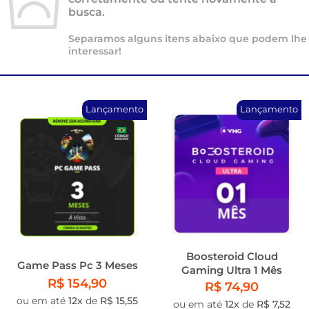
busca.
Separamos alguns itens abaixo que podem lhe
interessar!
Lançamento
Lançamento
Boosteroid Cloud
Game Pass Pc 3 Meses
Gaming Ultra 1 Mês
R$ 154,90
R$ 74,90
ou em até
12x
de
R$ 15,55
ou em até
12x
de
R$ 7,52