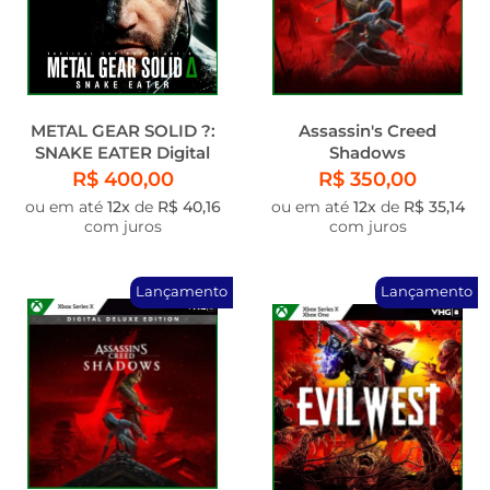
METAL GEAR SOLID ?:
Assassin's Creed
SNAKE EATER Digital
Shadows
Deluxe Edition
R$ 400,00
R$ 350,00
ou em até
12x
de
R$ 40,16
ou em até
12x
de
R$ 35,14
com juros
com juros
Lançamento
Lançamento