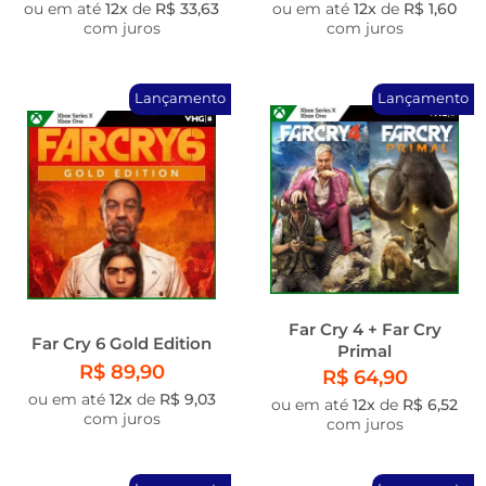
ou em até
12x
de
R$ 33,63
ou em até
12x
de
R$ 1,60
com juros
com juros
Lançamento
Lançamento
Far Cry 4 + Far Cry
Far Cry 6 Gold Edition
Primal
R$ 89,90
R$ 64,90
ou em até
12x
de
R$ 9,03
ou em até
12x
de
R$ 6,52
com juros
com juros