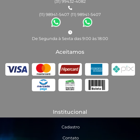
(31) 99432-4082
(11) 98941-5407
(11) 98941-5407
De Segunda à Sexta das 9:00 às 18:00
Aceitamos
Institucional
Cadastro
Contato