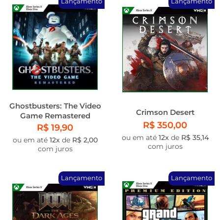
Lançamento
Lançamento
Ghostbusters: The Video
Crimson Desert
Game Remastered
R$ 350,00
R$ 19,90
ou em até
12x
de
R$ 35,14
ou em até
12x
de
R$ 2,00
com juros
com juros
Lançamento
Lançamento