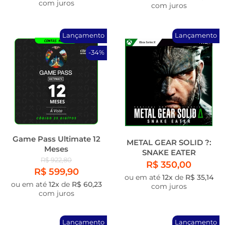
com juros
com juros
Lançamento
Lançamento
-34%
Game Pass Ultimate 12
METAL GEAR SOLID ?:
Meses
SNAKE EATER
R$ 922,80
R$ 350,00
R$ 599,90
ou em até
12x
de
R$ 35,14
ou em até
12x
de
R$ 60,23
com juros
com juros
Lançamento
Lançamento