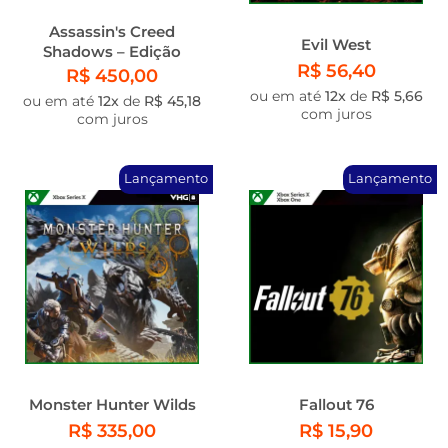
Assassin's Creed
Evil West
Shadows – Edição
R$ 56,40
Deluxe Digital
R$ 450,00
ou em até
12x
de
R$ 5,66
ou em até
12x
de
R$ 45,18
com juros
com juros
Lançamento
Lançamento
Monster Hunter Wilds
Fallout 76
R$ 335,00
R$ 15,90