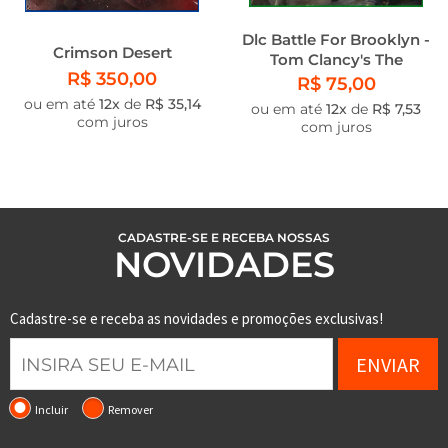
Dlc Battle For Brooklyn -
Crimson Desert
Tom Clancy's The
R$ 350,00
Division 2
R$ 75,00
ou em até
12x
de
R$ 35,14
ou em até
12x
de
R$ 7,53
com juros
com juros
CADASTRE-SE E RECEBA NOSSAS
NOVIDADES
Cadastre-se e receba as novidades e promoções exclusivas!
ENVIAR
Incluir
Remover