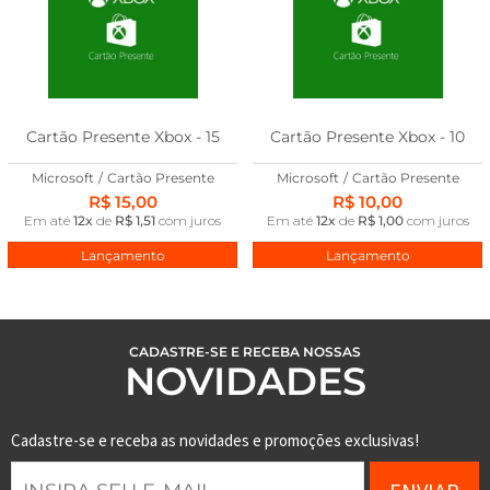
Cartão Presente Xbox - 15
Cartão Presente Xbox - 10
Microsoft
/
Cartão Presente
Microsoft
/
Cartão Presente
R$ 15,00
R$ 10,00
Em até
12x
de
R$ 1,51
com juros
Em até
12x
de
R$ 1,00
com juros
Lançamento
Lançamento
CADASTRE-SE E RECEBA NOSSAS
NOVIDADES
Cadastre-se e receba as novidades e promoções exclusivas!