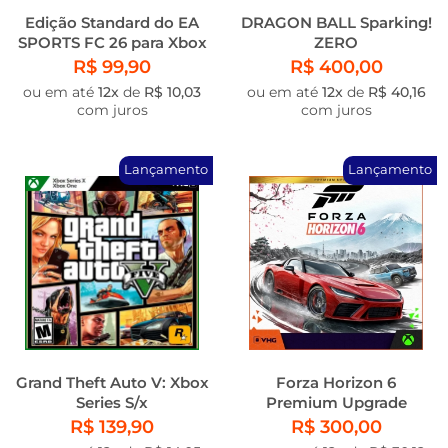
Edição Standard do EA
DRAGON BALL Sparking!
SPORTS FC 26 para Xbox
ZERO
One e Xbox Series X|S
R$ 99,90
R$ 400,00
ou em até
12x
de
R$ 10,03
ou em até
12x
de
R$ 40,16
com juros
com juros
Lançamento
Lançamento
Grand Theft Auto V: Xbox
Forza Horizon 6
Series S/x
Premium Upgrade
R$ 139,90
R$ 300,00