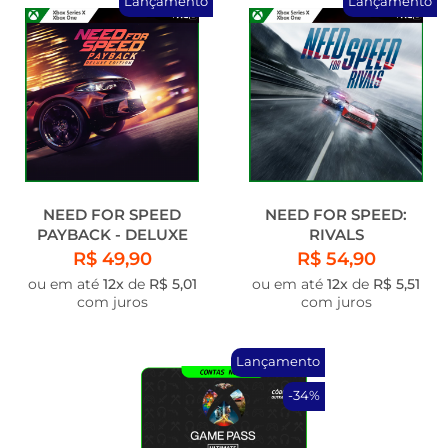
Lançamento
Lançamento
NEED FOR SPEED
NEED FOR SPEED:
PAYBACK - DELUXE
RIVALS
EDITION
R$ 49,90
R$ 54,90
ou em até
12x
de
R$ 5,01
ou em até
12x
de
R$ 5,51
com juros
com juros
Lançamento
-34%