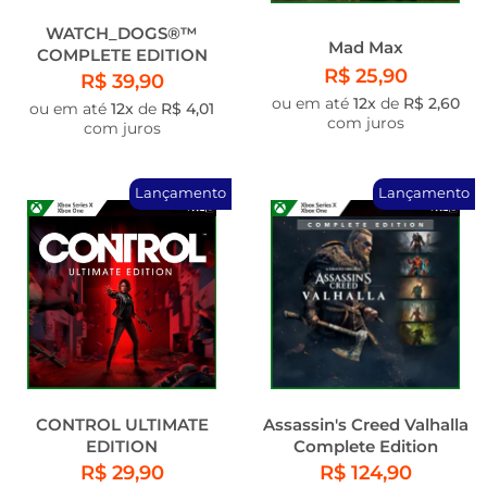
WATCH_DOGS®™
Mad Max
COMPLETE EDITION
R$ 25,90
R$ 39,90
ou em até
12x
de
R$ 2,60
ou em até
12x
de
R$ 4,01
com juros
com juros
Lançamento
Lançamento
CONTROL ULTIMATE
Assassin's Creed Valhalla
EDITION
Complete Edition
R$ 29,90
R$ 124,90