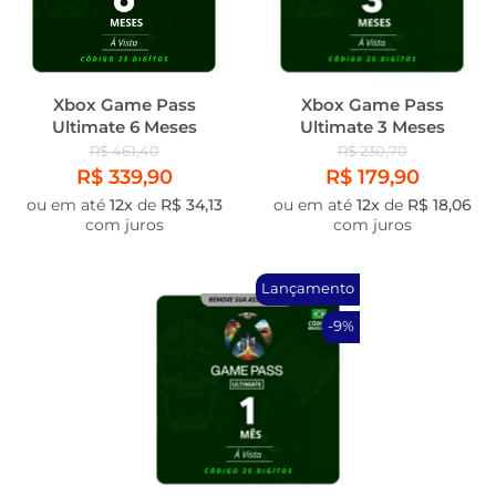
Xbox Game Pass
Xbox Game Pass
Ultimate 6 Meses
Ultimate 3 Meses
R$ 461,40
R$ 230,70
R$ 339,90
R$ 179,90
ou em até
12x
de
R$ 34,13
ou em até
12x
de
R$ 18,06
com juros
com juros
Lançamento
-9%