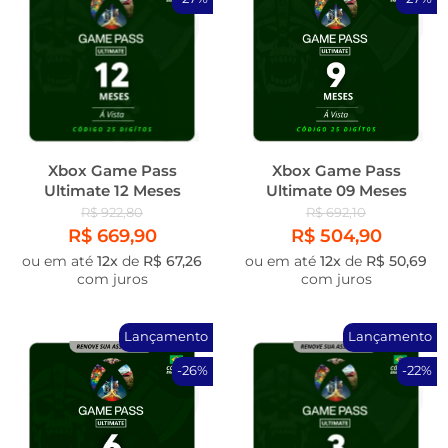
Xbox Game Pass
Xbox Game Pass
Ultimate 12 Meses
Ultimate 09 Meses
R$ 922,80
R$ 692,10
R$ 669,90
R$ 504,90
ou em até
12x
de
R$ 67,26
ou em até
12x
de
R$ 50,69
com juros
com juros
Lançamento
Lançamento
-26%
-22%