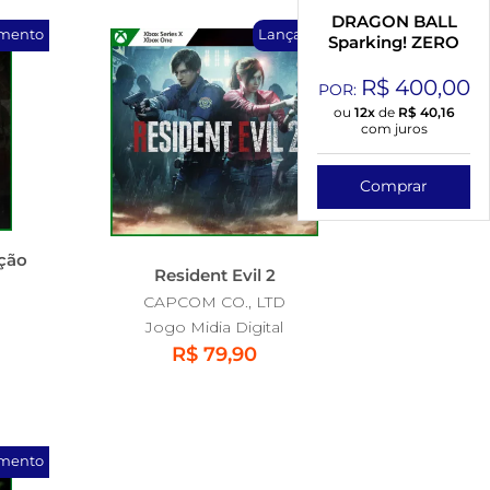
DRAGON BALL
mento
Lançamento
Sparking! ZERO
R$
400,00
POR:
ou
12x
de
R$
40,16
com juros
Comprar
ção
Resident Evil 2
CAPCOM CO., LTD
Jogo Midia Digital
R$ 79,90
mento