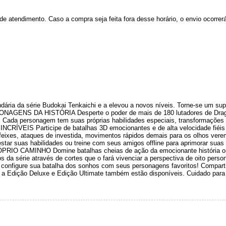
de atendimento. Caso a compra seja feita fora desse horário, o envio ocorrer
ia da série Budokai Tenkaichi e a elevou a novos níveis. Torne-se um superg
NAGENS DA HISTÓRIA Desperte o poder de mais de 180 lutadores de Dragon
e! Cada personagem tem suas próprias habilidades especiais, transformações
INCRÍVEIS Participe de batalhas 3D emocionantes e de alta velocidade fiéis 
eixes, ataques de investida, movimentos rápidos demais para os olhos ver
ar suas habilidades ou treine com seus amigos offline para aprimorar suas h
RIO CAMINHO Domine batalhas cheias de ação da emocionante história ori
tos da série através de cortes que o fará vivenciar a perspectiva de oito
ou configure sua batalha dos sonhos com seus personagens favoritos! Compart
, a Edição Deluxe e Edição Ultimate também estão disponíveis. Cuidado pa