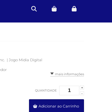
nc. |
Jogo Midia Digital
edor
mais informações
+
QUANTIDADE
-
Adicionar ao Carrinho