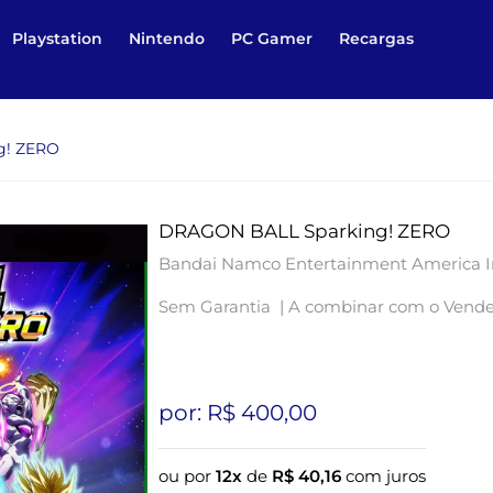
Playstation
Nintendo
PC Gamer
Recargas
g! ZERO
DRAGON BALL Sparking! ZERO
Bandai Namco Entertainment America I
Sem Garantia |
A combinar com o Vend
por: R$
400,00
ou por
12x
de
R$
40,16
com juros