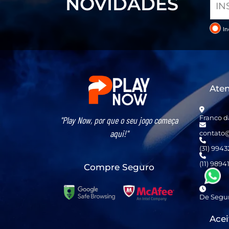
NOVIDADES
In
Ate
Franco d
"Play Now, por que o seu jogo começa
aqui!"
contato
(31) 994
(11) 9894
Compre Seguro
De Segun
Ace