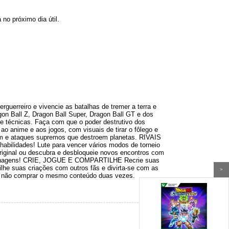
á no próximo dia útil.
uerreiro e vivencie as batalhas de tremer a terra e
 Ball Z, Dragon Ball Super, Dragon Ball GT e dos
 e técnicas. Faça com que o poder destrutivo dos
ao anime e aos jogos, com visuais de tirar o fôlego e
em e ataques supremos que destroem planetas. RIVAIS
abilidades! Lute para vencer vários modos de torneio
ginal ou descubra e desbloqueie novos encontros com
 personagens! CRIE, JOGUE E COMPARTILHE Recrie suas
ilhe suas criações com outros fãs e divirta-se com as
>
ra não comprar o mesmo conteúdo duas vezes.