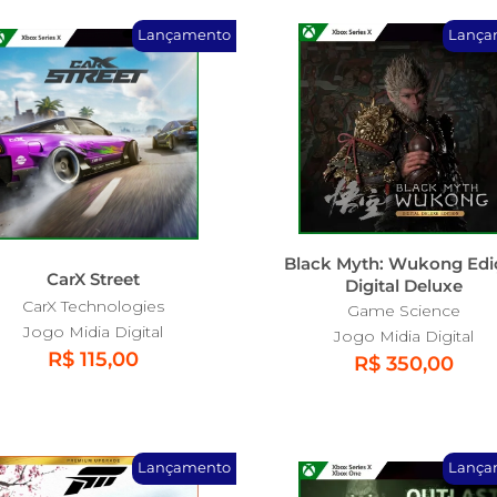
Lançamento
Lança
Black Myth: Wukong Edi
CarX Street
Digital Deluxe
CarX Technologies
Game Science
Jogo Midia Digital
Jogo Midia Digital
R$ 115,00
R$ 350,00
Lançamento
Lança