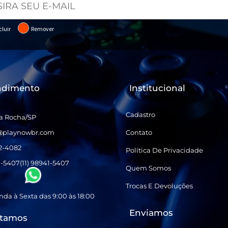
cluir
Remover
ndimento
Institucional
Cadastro
a Rocha/SP
@playnowbr.com
Contato
32-4082
Política De Privacidade
1-5407
(11) 98941-5407
Quem Somos
Trocas E Devoluções
da à Sexta das 9:00 às 18:00
Enviamos
itamos