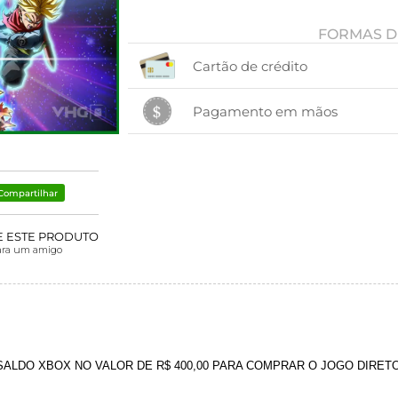
FORMAS D
Cartão de crédito
1x sem juros de R$ 400,00
Pagamento em mãos
2x com juros de R$ 209,02
3x com juros de R$ 141,39
1x sem juros de R$ 400,00
.
.
.
.
4x com juros de R$ 107,59
.
.
Compartilhar
E ESTE PRODUTO
ara um amigo
ALDO XBOX NO VALOR DE R$ 400,00 PARA COMPRAR O JOGO DIRETO