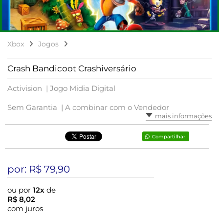
Xbox
Jogos
Crash Bandicoot Crashiversário
Activision |
Jogo Midia Digital
Sem Garantia |
A combinar com o Vendedor
mais informações
Compartilhar
por: R$
79,90
ou por
12x
de
R$
8,02
com juros