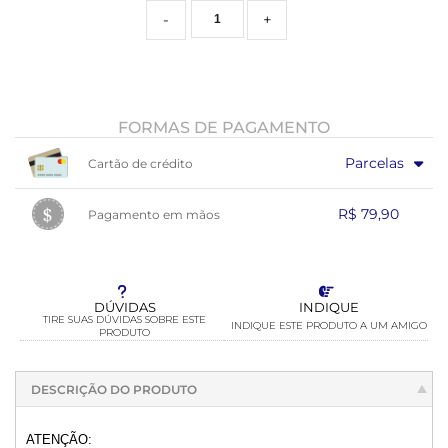
-
+
FORMAS DE PAGAMENTO
Parcelas
Cartão de crédito
1x sem juros de R$ 79,90
7x com juros de R$ 12,82
R$ 79,90
Pagamento em mãos
2x com juros de R$ 41,75
8x com juros de R$ 11,38
3x com juros de R$ 28,24
9x com juros de R$ 10,26
1x sem juros de R$ 79,90
.
.
.
4x com juros de R$ 21,49
10x com juros de R$ 9,36
.
.
.
.
.
.
.
.
5x com juros de R$ 17,44
11x com juros de R$ 8,63
6x com juros de R$ 14,74
12x com juros de R$ 8,02
DÚVIDAS
INDIQUE
TIRE SUAS DÚVIDAS SOBRE ESTE
INDIQUE ESTE PRODUTO A UM AMIGO
PRODUTO
DESCRIÇÃO DO PRODUTO
ATENÇÃO: