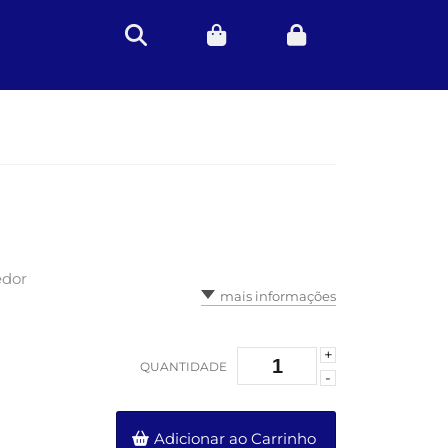
edor
mais informações
+
QUANTIDADE
-
Adicionar ao Carrinho