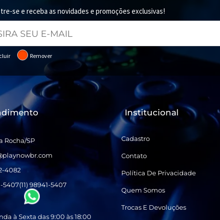
tre-se e receba as novidades e promoções exclusivas!
cluir
Remover
ndimento
Institucional
Cadastro
a Rocha/SP
@playnowbr.com
Contato
32-4082
Política De Privacidade
1-5407
(11) 98941-5407
Quem Somos
Trocas E Devoluções
da à Sexta das 9:00 às 18:00