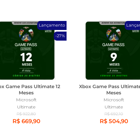
Lançamento
Lança
-27%
ox Game Pass Ultimate 12
Xbox Game Pass Ultimat
Meses
Meses
Microsoft
Microsoft
Ultimate
Ultimate
R$ 922,80
R$ 692,10
R$ 669,90
R$ 504,90