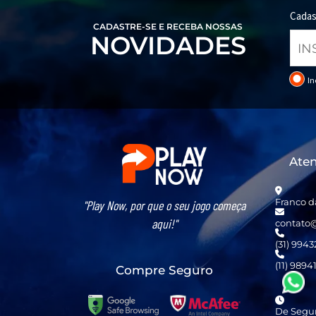
Cadas
CADASTRE-SE E RECEBA NOSSAS
NOVIDADES
In
Ate
Franco d
"Play Now, por que o seu jogo começa
aqui!"
contato
(31) 994
(11) 9894
Compre Seguro
De Segun