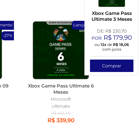
Xbox Game Pass
Ultimate 3 Meses
mento
Lançamento
DE: R$
230,70
-27%
-26%
R$
179,90
POR:
ou
12x
de
R$
18,06
com juros
Comprar
e 09
Xbox Game Pass Ultimate 6
Meses
Microsoft
Ultimate
R$ 461,40
R$ 339,90