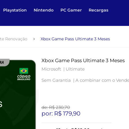
Playstation
Nintendo
PC Gamer
Recargas
te Renovação
Xbox Game Pass Ultimate 3 Meses
Xbox Game Pass Ultimate 3 Meses
Microsoft |
Ultimate
Sem Garantia |
A combinar com o Vend
de: R$
230,70
por: R$
179,90