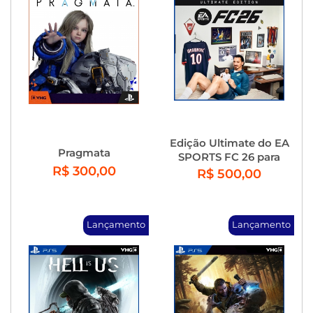
Edição Ultimate do EA
Pragmata
SPORTS FC 26 para
R$ 300,00
Playstation 4 e
R$ 500,00
Playstation 5
Lançamento
Lançamento