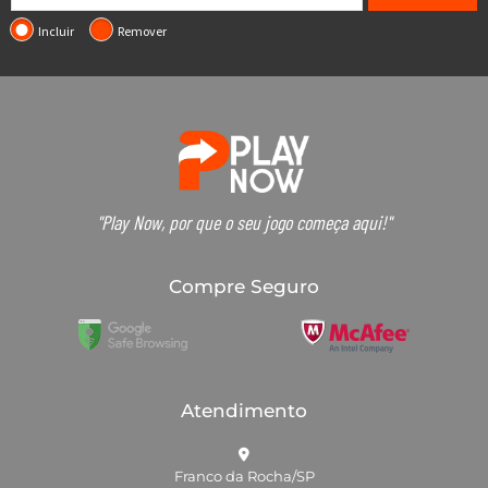
Incluir
Remover
"Play Now, por que o seu jogo começa aqui!"
Compre Seguro
Atendimento
Franco da Rocha/SP