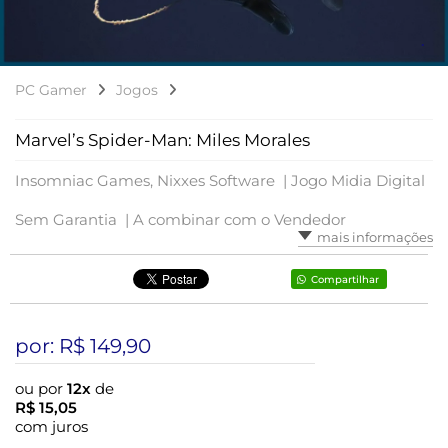
PC Gamer
Jogos
Marvel’s Spider-Man: Miles Morales
Insomniac Games, Nixxes Software |
Jogo Midia Digital
Sem Garantia |
A combinar com o Vendedor
mais informações
Compartilhar
por: R$
149,90
ou por
12x
de
R$
15,05
com juros