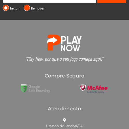
Incluir
Remover
"Play Now, por que o seu jogo começa aqui!"
Compre Seguro
Atendimento
Franco da Rocha/SP