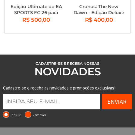
Edição Ultimate do EA
Cronos: The New
SPORTS FC 26 para
Dawn - Edição Deluxe
Playstation 4 e
R$ 500,00
R$ 400,00
Playstation 5
CADASTRE-SE E RECEBA NOSSAS
NOVIDADES
Cadastre-se e receba as novidades e promoções exclusivas!
ENVIAR
Incluir
Remover