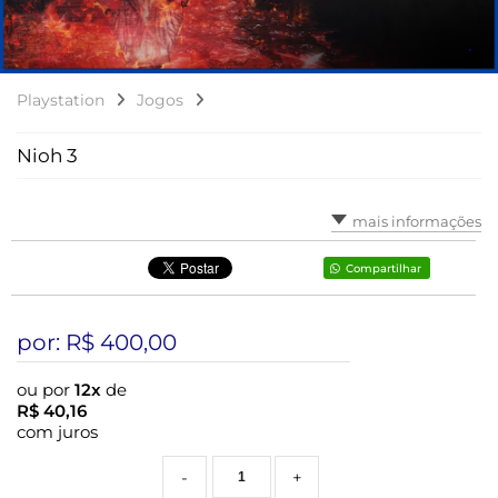
Playstation
Jogos
Nioh 3
mais informações
Compartilhar
por: R$
400,00
ou por
12x
de
R$
40,16
com juros
-
+