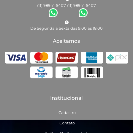
(11) 98941-5407
(11) 98941-5407
De Segunda à Sexta das 9:00 às 18:00
Aceitamos
Institucional
Cadastro
Contato